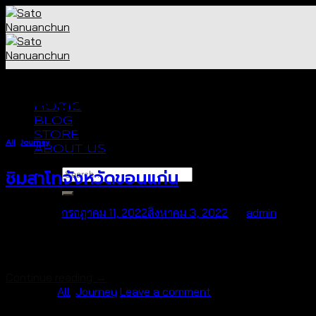
Skip
to
content
Category Archives:
Journey
Home
BLOG
STORE
All
,
Journey
ABOUT US
Search
ชิมสาโทจังหวัดขอนแก่น
for:
Posted on
กรกฎาคม 11, 2022
สิงหาคม 3, 2022
by
admin
No products in the cart.
จิบเพื่อการเรียนรู้ … ดูเพื่อการต่อยอด ชวน […]
Cart
Continue reading
→
Posted in
All
,
Journey
Leave a comment
No products in the cart.
Copyright 2026 ©
UX Themes