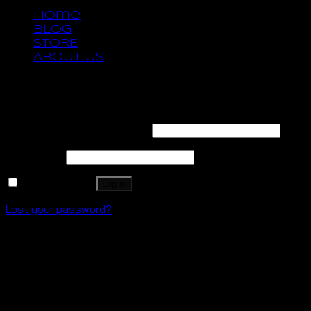
Home
BLOG
STORE
ABOUT US
Login
Username or email address
*
Password
*
Remember me
Log in
Lost your password?