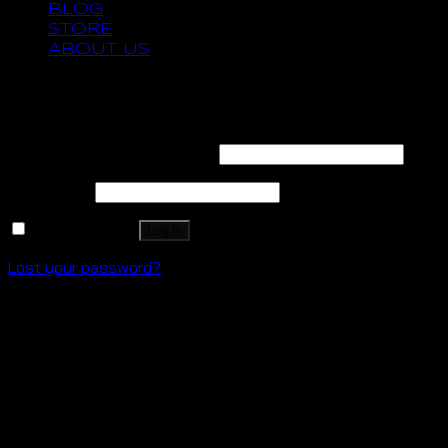
BLOG
STORE
ABOUT US
Login
Username or email address
*
Password
*
Remember me
Log in
Lost your password?