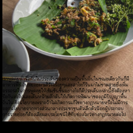
เราพูดคุยหารือกันในประเด็นของความเป็นพื้นถิ่นในขณะเดียวกันก็มี
อาหารพื้นถิ่นทยอยมาเสิร์ฟเรื่อยๆและสาโทก็รินมาไม่ขาดสายยิ่งเพิ่ม
อรรถรสในการพูดคุยให้เข้มข้นขึ้นอย่างไรก็ดีประเด็นเหล่านี้ยังต้องหา
รือกันต่อไปและเดินหน้าผลักดันให้เกิดการพัฒนาของภูมิปัญญาพื้น
ถิ่นในเชิงนโยบายเพราะถ้าไม่เกิดการแก้ไขทางกฏหมายหรือไม่มีการ
ออกนโยบายจากทางส่วนกลางประชาชนตัวเล็กตัวน้อยผู้ประกอบ
การรายย่อยก็ต้องเสียผลประโยชน์ให้กับช่องโหว่ทางกฏหมายต่อไป
ท้ายที่สุดก็ต้องขอบคุณ CEA ,TCDC Khon Kaen ที่ทำให้เกิดวง
เสวนาบนโต๊ะอาหารในครั้งนี้เป็นการแลกเปลี่ยนที่ออกรสออกชาติมี