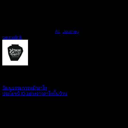
อาหารพื้นบ้านให้ทานอย่างอิ่มหนำเคล้ากับเครื่องดื่มหลากหลาย
ชนิดท่ามกลางบรรยากาศฝนตกกลางท้องทุ่งนา
เป็นประสบการณ์ที่ดี
มากๆ ได้เมาไปกับสาระความรู้ จิบไปเรียนรู้กันไป ….
This entry was posted in
All
,
Journey
. Bookmark the
permalink
.
admin
วัฒนธรรมการหมักสาโท
ประโยชน์ 10 อย่างจากสาโทพื้นบ้าน
ใส่ความเห็น
อีเมลของคุณจะไม่แสดงให้คนอื่นเห็น
ช่องข้อมูลจำเป็นถูกทำ
เครื่องหมาย
*